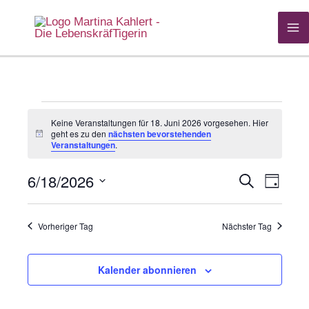
Zum
Inhalt
springen
Veranstaltungen
Keine Veranstaltungen für 18. Juni 2026 vorgesehen. Hier
für
geht es zu den
nächsten bevorstehenden
Hinweis
Veranstaltungen
.
18.
Juni
6/18/2026
Suche
Veranstaltung
Veranst
Tag
2026
Datum
Suche
Ansich
wählen.
und
Navigat
Vorheriger Tag
Nächster Tag
Ansichten,
Navigation
Kalender abonnieren