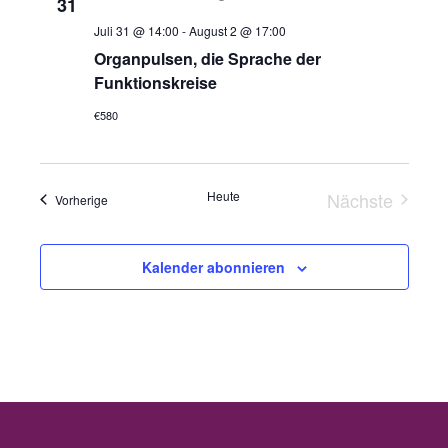
31
Juli 31 @ 14:00
-
August 2 @ 17:00
Organpulsen, die Sprache der
Funktionskreise
€580
Heute
Nächste
Veranstaltungen
Vorherige
Veranstalt
Kalender abonnieren