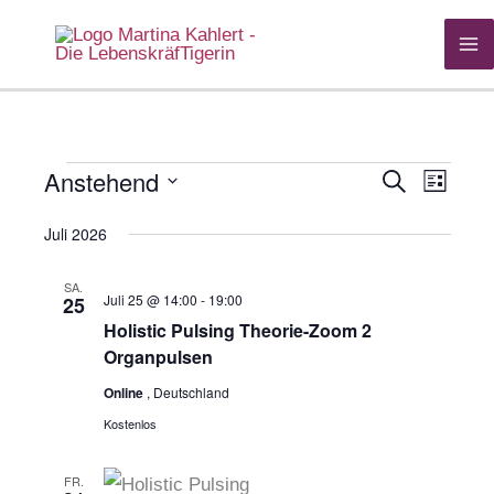
Zum
Inhalt
springen
Anstehend
Veranstaltungen
Suche
Veranstaltung
Veranst
Liste
Datum
Suche
Ansich
Juli 2026
wählen.
und
Navigat
Ansichten,
SA.
Juli 25 @ 14:00
-
19:00
25
Navigation
Holistic Pulsing Theorie-Zoom 2
Organpulsen
Online
, Deutschland
Kostenlos
FR.