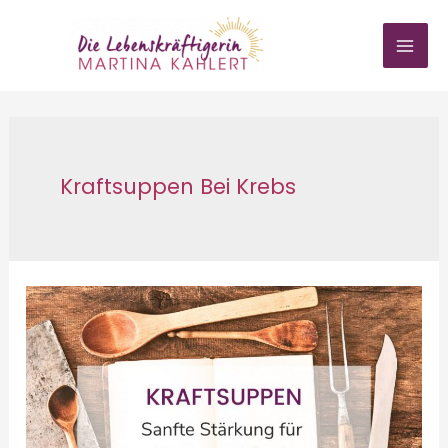
Zum
Inhalt
springen
Kraftsuppen Bei Krebs
Kraftsuppen-
bei-
Krebs