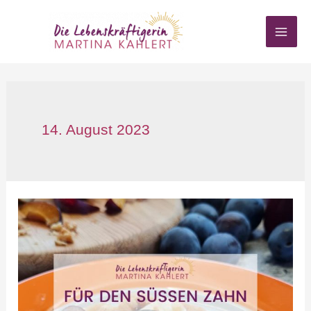
Zum
Inhalt
springen
14. August 2023
Pfannkuchen
für
den
süßen
Zahn